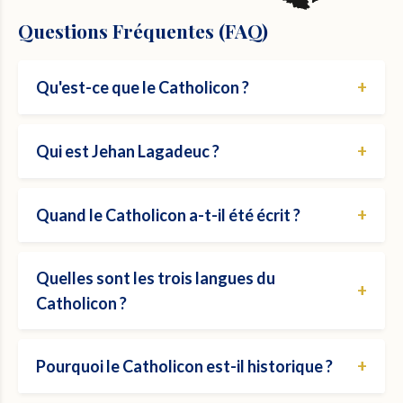
Questions Fréquentes (FAQ)
+
Qu'est-ce que le Catholicon ?
Le Catholicon est le premier dictionnaire
+
Qui est Jehan Lagadeuc ?
trilingue du monde (breton, français, latin),
rédigé en 1464 par Jehan Lagadeuc.
Jehan Lagadeuc était un prêtre breton du
+
Quand le Catholicon a-t-il été écrit ?
diocèse de Tréguier, né au manoir de
Mézedern.
Le manuscrit du Catholicon a été achevé le 16
Quelles sont les trois langues du
+
août 1464.
Catholicon ?
Les trois langues présentes dans le dictionnaire
+
Pourquoi le Catholicon est-il historique ?
sont le breton, le français et le latin.