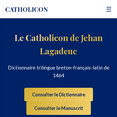
CATHOLICON
☰
Le Catholicon de Jehan
Lagadeuc
Dictionnaire trilingue breton-français-latin de
1464
Consulter le Dictionnaire
Consulter le Manuscrit