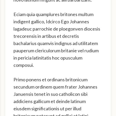
Eciam quia quamplures britones multum
indigent gallico, Idcirco Ego Johannes
lagadeuc parrochie de ploegonven diocesis
trecorensis in artibus et decretis
bachalarius quamvis indignus ad utilitatem
pauperum clericulorum britanie vel rudium
in pericia latinitatis hoc opusculum
composui.
Primo ponens et ordinans britonicum
secundum ordinem quem frater Johannes
Januensis tenet in suo catholicon sibi
addiciens gallicum et deinde latinum
eiusdem significationis ut per illud
britonicum poterunt ad gallici et latini