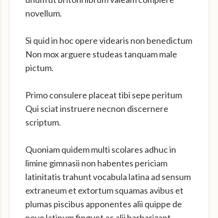
novellum.
Si quid in hoc opere videaris non benedictum
Non mox arguere studeas tanquam male
pictum.
Primo consulere placeat tibi sepe peritum
Qui sciat instruere necnon discernere
scriptum.
Quoniam quidem multi scolares adhuc in
limine gimnasii non habentes periciam
latinitatis trahunt vocabula latina ad sensum
extraneum et extortum squamas avibus et
plumas piscibus apponentes alii quippe de
novo latinum fingunt ac alii barbarizant.