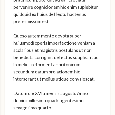
pervenire cognicionem hic enim suplebitur
quidquid ex huius deffectu hactenus
pretermissum est.
Queso autem mente devota super
huiusmodi operis imperfectione veniam a
scolaribus et magistris postulans ut non
benedicta corrigant defectus suppleant ac
in melius reforment ac britonicum
secundum earum prolacionem hic
interserant ut melius utique convalescat.
Datum die XVIa mensis augusti. Anno
demini millesimo quadringentesimo
sexagesimo quarto."